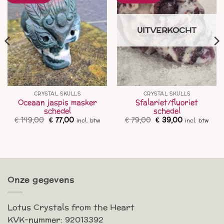
UITVERKOCHT
CRYSTAL SKULLS
CRYSTAL SKULLS
Oceaan jaspis masker
Sfalariet/fluoriet
schedel
schedel
ke
ge
Oorspronkelijke
Huidige
Oorspronkelijke
Huidige
€
149,00
€
77,00
€
79,00
€
39,00
incl. btw
incl. btw
prijs
prijs
prijs
prijs
was:
is:
was:
is:
,00.
€ 149,00.
€ 77,00.
€ 79,00.
€ 39,00.
Onze gegevens
Lotus Crystals from the Heart
KVK-nummer: 92013392