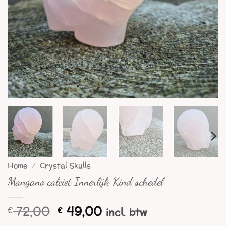
Home
/
Crystal Skulls
Mangano calciet Innerlijk Kind schedel
Oorspronkelijke
Huidige
72,00
49,00
€
€
incl. btw
prijs
prijs