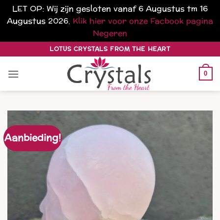
LET OP: Wij zijn gesloten vanaf 6 Augustus tm 16
Augustus 2026.
Klik hier voor onze Facbook pagina
Negeren
Ga
LOTUS CRYSTALS FROM THE HEART
naar
inhoud
0
Aanbieding!