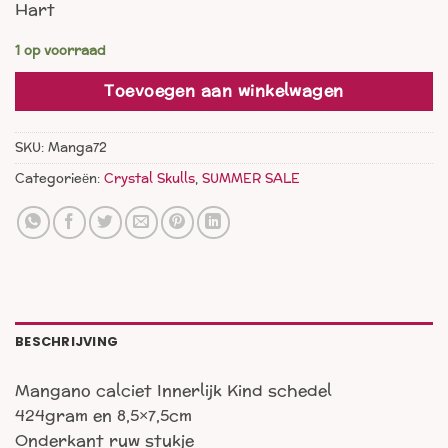
Hart
was:
is:
€ 72,00.
€ 49,00.
1 op voorraad
Toevoegen aan winkelwagen
SKU:
Manga72
Categorieën:
Crystal Skulls
,
SUMMER SALE
BESCHRIJVING
Mangano calciet Innerlijk Kind schedel
424gram en 8,5×7,5cm
Onderkant ruw stukje