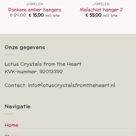
JUWELEN
JUWELEN
Donkere amber hangers
Malachiet hanger 2
Oorspronkelijke
Huidige
€
24,00
€
15,00
€
55,00
incl. btw
incl. btw
prijs
prijs
was:
is:
€ 24,00.
€ 15,00.
Onze gegevens
Lotus Crystals from the Heart
KVK-nummer: 92013392
Contact: info@lotuscrystalsfromtheheart.nl
Navigatie
Home