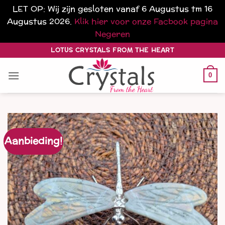
LET OP: Wij zijn gesloten vanaf 6 Augustus tm 16
Augustus 2026.
Klik hier voor onze Facbook pagina
Negeren
Ga
LOTUS CRYSTALS FROM THE HEART
naar
inhoud
0
Aanbieding!