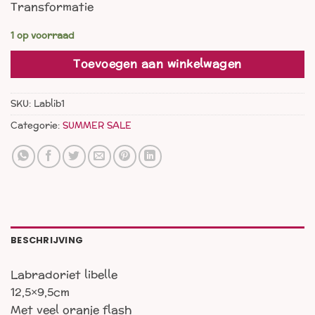
Transformatie
was:
is:
€ 33,00.
€ 22,00.
1 op voorraad
Toevoegen aan winkelwagen
SKU:
Lablib1
Categorie:
SUMMER SALE
BESCHRIJVING
Labradoriet libelle
12,5×9,5cm
Met veel oranje flash