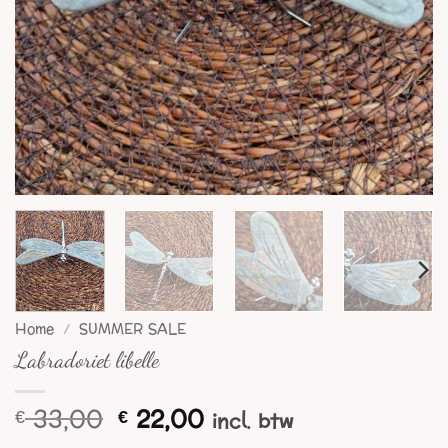
Home
/
SUMMER SALE
Labradoriet libelle
Oorspronkelijke
Huidige
33,00
22,00
€
€
incl. btw
prijs
prijs