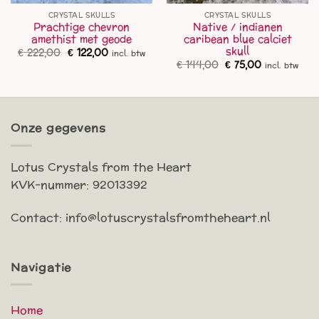
CRYSTAL SKULLS
CRYSTAL SKULLS
Prachtige chevron
Native / indianen
amethist met geode
caribean blue calciet
skull
Oorspronkelijke
Huidige
€
222,00
€
122,00
incl. btw
prijs
prijs
Oorspronkelijke
Huidige
€
144,00
€
75,00
incl. btw
was:
is:
prijs
prijs
€ 222,00.
€ 122,00.
was:
is:
€ 144,00.
€ 75,00.
Onze gegevens
Lotus Crystals from the Heart
KVK-nummer: 92013392
Contact: info@lotuscrystalsfromtheheart.nl
Navigatie
Home