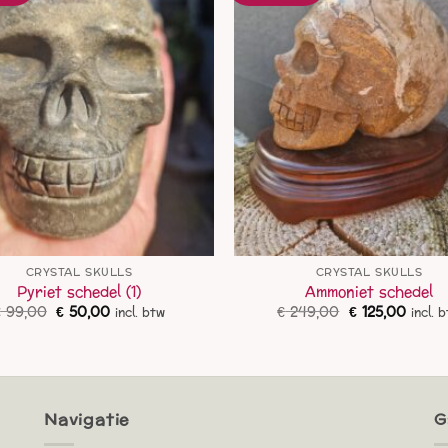
CRYSTAL SKULLS
CRYSTAL SKULLS
Pyriet schedel (1)
Ammoniet schedel
Oorspronkelijke
Huidige
Oorspronkelij
Huidi
€
99,00
€
50,00
€
249,00
€
125,00
incl. btw
incl. 
prijs
prijs
prijs
prijs
was:
is:
was:
is:
€ 99,00.
€ 50,00.
€ 249,00.
€ 125,
Navigatie
G