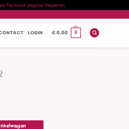
nze Facbook pagina
Negeren
CONTACT
LOGIN
€
0,00
0
2
inkelwagen