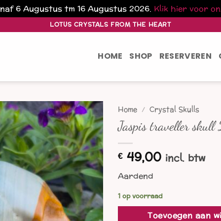
vanaf 6 Augustus tm 16 Augustus 2026.
Klik hier voor o
LOTUS CRYSTALS FROM THE HEART
HOME
SHOP
RESERVEREN
Home
/
Crystal Skulls
Jaspis traveller skull 
49,00
€
incl. btw
Aardend
1 op voorraad
Toevoegen aan w