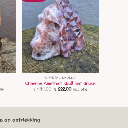
CRYSTAL SKULLS
Chevron Amethist skull met druse
ke
ge
Oorspronkelijke
Huidige
€
444,00
€
222,00
btw
incl. btw
prijs
prijs
was:
is:
00.
€ 444,00.
€ 222,00.
a op ontdekking