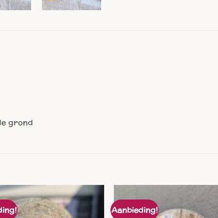
 de grond
ing!
Aanbieding!