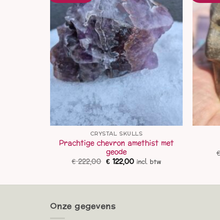
S
CRYSTAL SKULLS
bean blue
Prachtige chevron amethist met
geode
elijke
idige
Oorspronkelijke
Huidige
€
222,00
€
122,00
cl. btw
incl. btw
js
prijs
prijs
was:
is:
5,00.
€ 222,00.
€ 122,00.
Onze gegevens