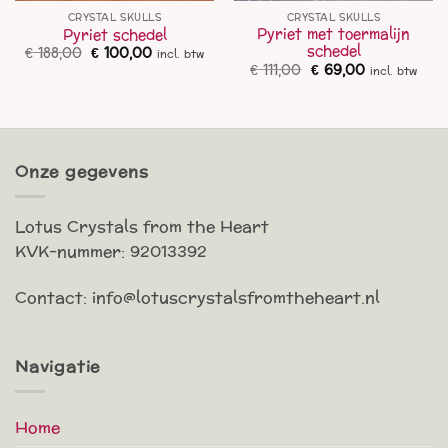
CRYSTAL SKULLS
CRYSTAL SKULLS
Pyriet met toermalijn
Pyriet schedel
schedel
Oorspronkelijke
Huidige
€
188,00
€
100,00
incl. btw
prijs
prijs
ke
ge
Oorspronkelijke
Huidige
€
111,00
€
69,00
incl. btw
was:
is:
prijs
prijs
€ 188,00.
€ 100,00.
was:
is:
,00.
€ 111,00.
€ 69,00.
Onze gegevens
Lotus Crystals from the Heart
KVK-nummer: 92013392
Contact: info@lotuscrystalsfromtheheart.nl
Navigatie
Home