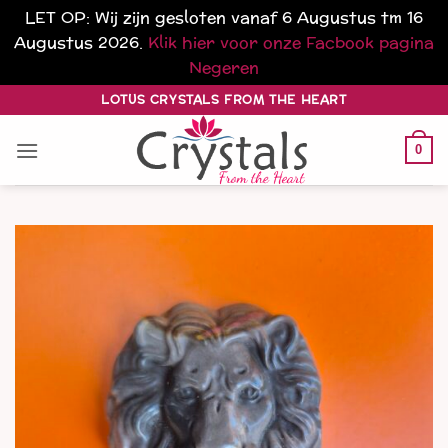
LET OP: Wij zijn gesloten vanaf 6 Augustus tm 16
Augustus 2026.
Klik hier voor onze Facbook pagina
Negeren
Ga
LOTUS CRYSTALS FROM THE HEART
naar
inhoud
0