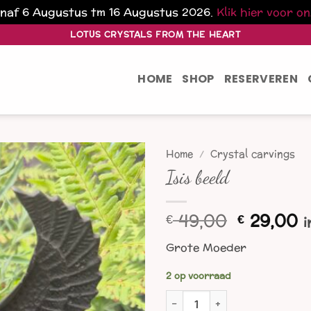
vanaf 6 Augustus tm 16 Augustus 2026.
Klik hier voor o
LOTUS CRYSTALS FROM THE HEART
HOME
SHOP
RESERVEREN
Home
/
Crystal carvings
Isis beeld
Oorspron
H
49,00
29,00
€
€
i
prijs
p
Grote Moeder
was:
is
€ 49,00.
€
2 op voorraad
Isis beeld aantal