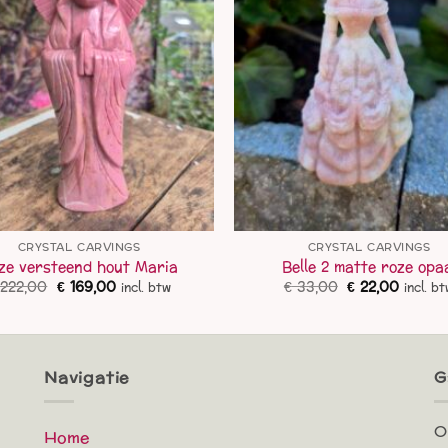
CRYSTAL CARVINGS
CRYSTAL CARVINGS
ze versteend hout Maria
Belle 2 matte roze opa
Oorspronkelijke
Huidige
Oorspronkelij
Huidig
222,00
€
169,00
€
33,00
€
22,00
incl. btw
incl. b
prijs
prijs
prijs
prijs
was:
is:
was:
is:
€ 222,00.
€ 169,00.
€ 33,00.
€ 22,00
Navigatie
G
O
Home