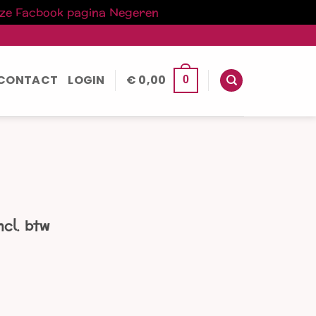
nze Facbook pagina
Negeren
CONTACT
LOGIN
€
0,00
0
kelijke
uidige
ncl. btw
rijs
:
 29,00.