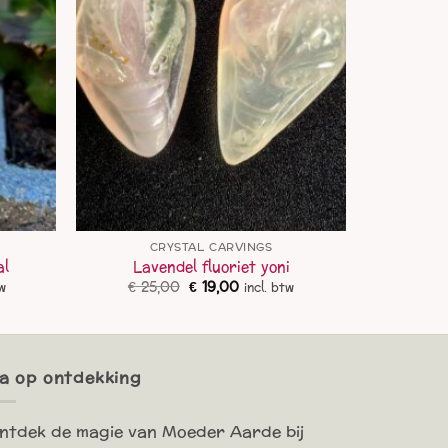
CRYSTAL CARVINGS
al
Lavendel fluoriet yoni
ke
e
Oorspronkelijke
Huidige
€
25,00
€
19,00
tw
incl. btw
prijs
prijs
was:
is:
.
€ 25,00.
€ 19,00.
a op ontdekking
ntdek de magie van Moeder Aarde bij