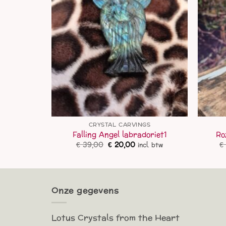
GS
CRYSTAL CARVINGS
ren
Falling Angel labradoriet1
Ro
lijke
dige
Oorspronkelijke
Huidige
€
39,00
€
20,00
€
l. btw
incl. btw
js
prijs
prijs
was:
is:
6,00.
€ 39,00.
€ 20,00.
Onze gegevens
Lotus Crystals from the Heart