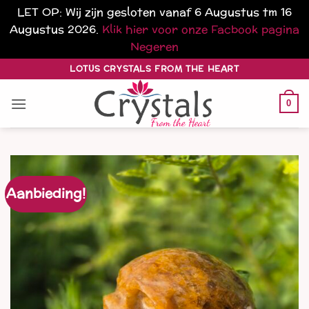
LET OP: Wij zijn gesloten vanaf 6 Augustus tm 16
Augustus 2026.
Klik hier voor onze Facbook pagina
Negeren
Ga
LOTUS CRYSTALS FROM THE HEART
naar
inhoud
0
Aanbieding!