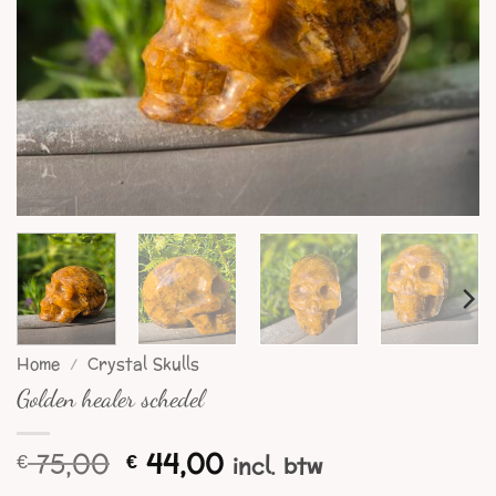
Home
/
Crystal Skulls
Golden healer schedel
Oorspronkelijke
Huidige
75,00
44,00
€
€
incl. btw
prijs
prijs