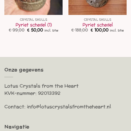
CRYSTAL SKULLS
CRYSTAL SKULLS
Pyriet schedel (1)
Pyriet schedel
Oorspronkelijke
Huidige
Oorspronkelijke
Huidige
€
99,00
€
50,00
€
188,00
€
100,00
incl. btw
incl. btw
prijs
prijs
prijs
prijs
was:
is:
was:
is:
€ 99,00.
€ 50,00.
€ 188,00.
€ 100,00.
Onze gegevens
Lotus Crystals from the Heart
KVK-nummer: 92013392
Contact: info@lotuscrystalsfromtheheart.nl
Navigatie