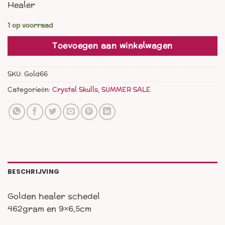
Healer
was:
is:
€ 75,00.
€ 44,00.
1 op voorraad
Toevoegen aan winkelwagen
SKU:
Gold66
Categorieën:
Crystal Skulls
,
SUMMER SALE
BESCHRIJVING
Golden healer schedel
462gram en 9×6,5cm