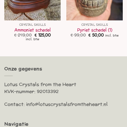
CRYSTAL SKULLS
CRYSTAL SKULLS
Ammoniet schedel
Pyriet schedel (1)
Oorspronkelijke
Huidige
Oorspronkelijke
Huidige
€
249,00
€
125,00
€
99,00
€
50,00
incl. btw
prijs
prijs
prijs
prijs
incl. btw
was:
is:
was:
is:
€ 249,00.
€ 125,00.
€ 99,00.
€ 50,00.
Onze gegevens
Lotus Crystals from the Heart
KVK-nummer: 92013392
Contact: info@lotuscrystalsfromtheheart.nl
Navigatie