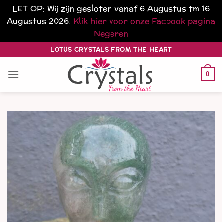
LET OP: Wij zijn gesloten vanaf 6 Augustus tm 16
Augustus 2026.
Klik hier voor onze Facbook pagina
Negeren
Ga
LOTUS CRYSTALS FROM THE HEART
naar
inhoud
0