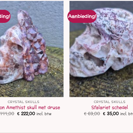
ing!
Aanbieding!
CRYSTAL SKULLS
CRYSTAL SKULLS
on Amethist skull met druse
Sfalariet schedel
Oorspronkelijke
Huidige
Oorspronkelij
Huidig
444,00
€
222,00
€
69,00
€
35,00
incl. btw
incl. b
prijs
prijs
prijs
prijs
was:
is:
was:
is:
€ 444,00.
€ 222,00.
€ 69,00.
€ 35,00