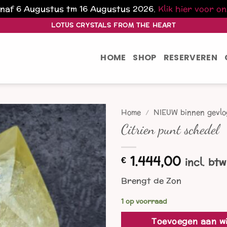
vanaf 6 Augustus tm 16 Augustus 2026.
Klik hier voor o
LOTUS CRYSTALS FROM THE HEART
HOME
SHOP
RESERVEREN
Home
/
NIEUW binnen gevl
Citrien punt schedel
1.444,00
€
incl. btw
Brengt de Zon
1 op voorraad
Toevoegen aan w