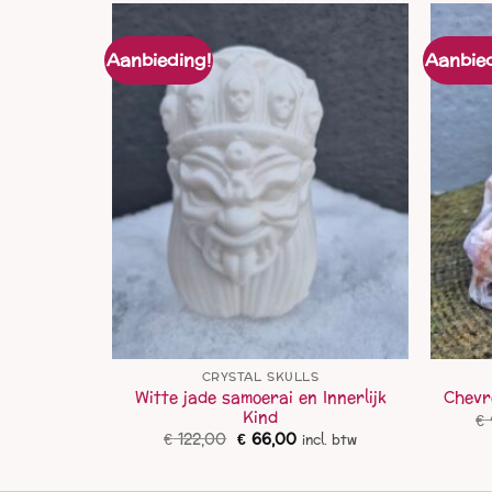
Aanbieding!
Aanbied
S
CRYSTAL SKULLS
Witte jade samoerai en Innerlijk
skull
Chevr
Kind
elijke
idige
€
cl. btw
js
Oorspronkelijke
Huidige
€
122,00
€
66,00
incl. btw
prijs
prijs
69,00.
was:
is:
€ 122,00.
€ 66,00.