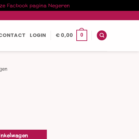
nze Facbook pagina
Negeren
CONTACT
LOGIN
€
0,00
0
ogen
inkelwagen