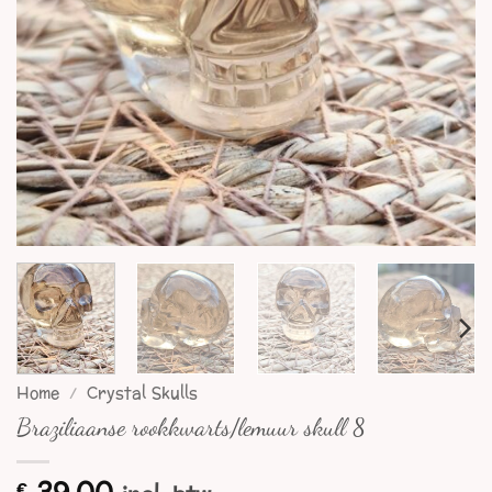
Home
/
Crystal Skulls
Braziliaanse rookkwarts/lemuur skull 8
€