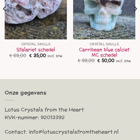
CRYSTAL SKULLS
CRYSTAL SKULLS
Carribean blue calciet
Sfalariet schedel
MC schedel
Oorspronkelijke
Huidige
€
69,00
€
35,00
incl. btw
prijs
prijs
Oorspronkelijke
Huidige
€
99,00
€
50,00
incl. btw
was:
is:
prijs
prijs
€ 69,00.
€ 35,00.
was:
is:
€ 99,00.
€ 50,00.
Onze gegevens
Lotus Crystals from the Heart
KVK-nummer: 92013392
Contact: info@lotuscrystalsfromtheheart.nl