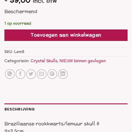
39,00
incl. btw
Beschermend
1 op voorraad
Toevoegen aan winkelwagen
SKU:
Lem8
Categorieën:
Crystal Skulls
,
NIEUW binnen gevlogen
BESCHRIJVING
Braziliaanse rookkwarts/lemuur skull 8
4×3,5cm