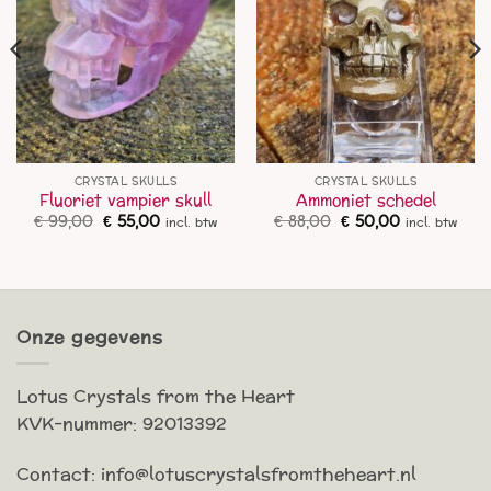
CRYSTAL SKULLS
CRYSTAL SKULLS
Fluoriet vampier skull
Ammoniet schedel
Oorspronkelijke
Huidige
Oorspronkelijke
Huidige
€
99,00
€
55,00
€
88,00
€
50,00
incl. btw
incl. btw
prijs
prijs
prijs
prijs
was:
is:
was:
is:
€ 99,00.
€ 55,00.
€ 88,00.
€ 50,00.
Onze gegevens
Lotus Crystals from the Heart
KVK-nummer: 92013392
Contact: info@lotuscrystalsfromtheheart.nl