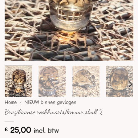
Home
/
NIEUW binnen gevlogen
Braziliaanse rookkwarts/lemuur skull 2
25,00
€
incl. btw