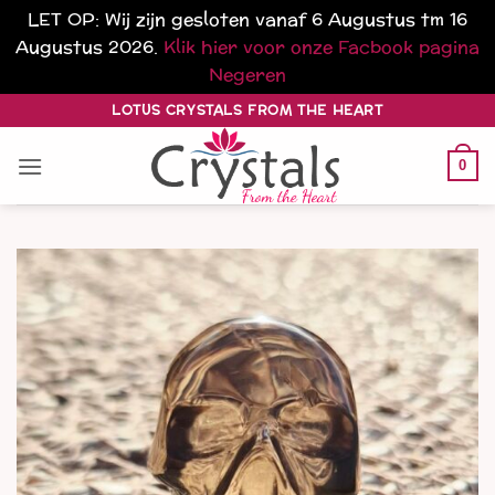
LET OP: Wij zijn gesloten vanaf 6 Augustus tm 16
Augustus 2026.
Klik hier voor onze Facbook pagina
Negeren
Ga
LOTUS CRYSTALS FROM THE HEART
naar
inhoud
0