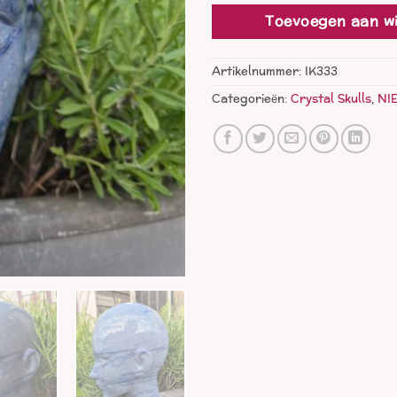
Toevoegen aan w
Artikelnummer:
IK333
Categorieën:
Crystal Skulls
,
NI