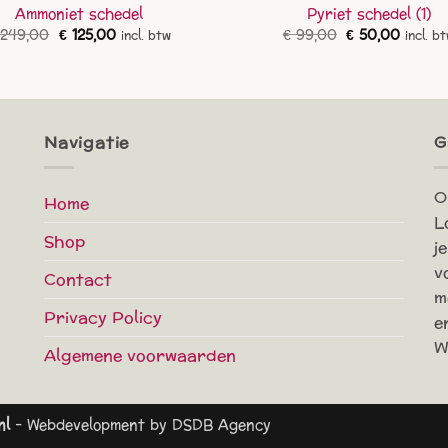
Ammoniet schedel
Pyriet schedel (1)
Oorspronkelijke
Huidige
Oorspronkelij
Huidig
249,00
€
125,00
€
99,00
€
50,00
incl. btw
incl. b
prijs
prijs
prijs
prijs
was:
is:
was:
is:
€ 249,00.
€ 125,00.
€ 99,00.
€ 50,0
Navigatie
G
O
Home
L
Shop
j
v
Contact
m
Privacy Policy
e
W
Algemene voorwaarden
nl
- Webdevelopment by
DSDB Agency