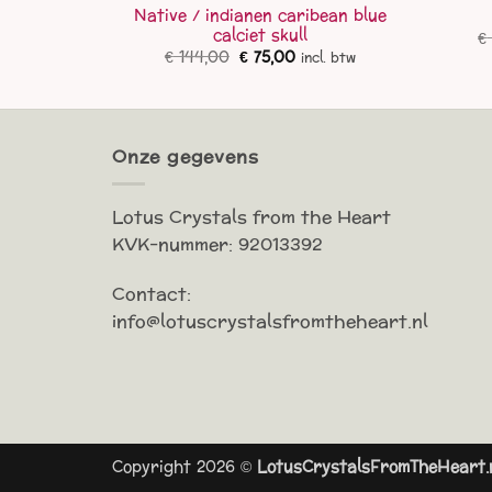
Native / indianen caribean blue
el
calciet skull
lijke
idige
€
l. btw
js
Oorspronkelijke
Huidige
€
144,00
€
75,00
incl. btw
prijs
prijs
3,00.
was:
is:
€ 144,00.
€ 75,00.
Onze gegevens
Lotus Crystals from the Heart
KVK-nummer: 92013392
Contact:
info@lotuscrystalsfromtheheart.nl
Copyright 2026 ©
LotusCrystalsFromTheHeart.