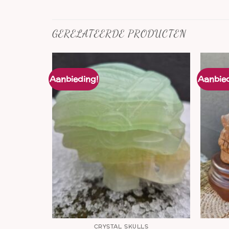
GERELATEERDE PRODUCTEN
Aanbieding!
Aanbied
S
CRYSTAL SKULLS