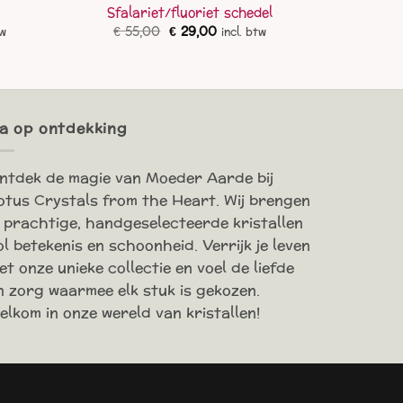
Sfalariet/fluoriet schedel
ke
e
Oorspronkelijke
Huidige
€
55,00
€
29,00
tw
incl. btw
prijs
prijs
was:
is:
0.
€ 55,00.
€ 29,00.
a op ontdekking
ntdek de magie van Moeder Aarde bij
otus Crystals from the Heart. Wij brengen
e prachtige, handgeselecteerde kristallen
ol betekenis en schoonheid. Verrijk je leven
et onze unieke collectie en voel de liefde
n zorg waarmee elk stuk is gekozen.
elkom in onze wereld van kristallen!