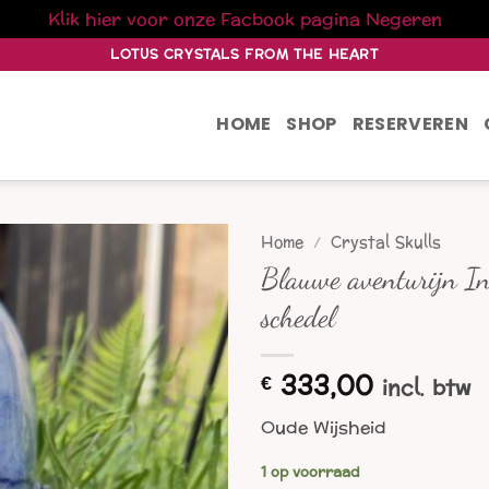
Klik hier voor onze Facbook pagina
Negeren
LOTUS CRYSTALS FROM THE HEART
HOME
SHOP
RESERVEREN
Home
/
Crystal Skulls
Blauwe aventurijn In
schedel
333,00
€
incl. btw
Oude Wijsheid
1 op voorraad