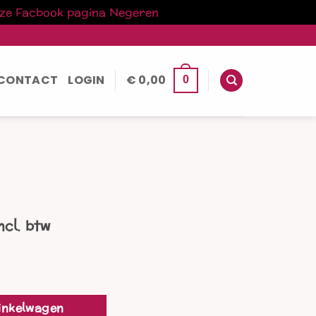
nze Facbook pagina
Negeren
CONTACT
LOGIN
€
0,00
0
kelijke
uidige
ncl. btw
rijs
:
 69,00.
inkelwagen