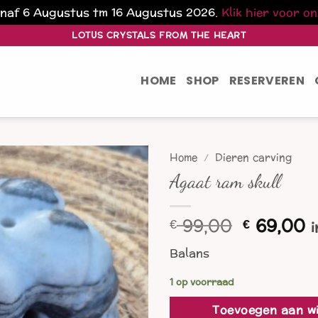
vanaf 6 Augustus tm 16 Augustus 2026.
Klik hier voor o
LOTUS CRYSTALS FROM THE HEART
HOME
SHOP
RESERVEREN
Home
/
Dieren carving
Agaat ram skull
Oorspron
H
99,00
69,00
€
€
i
prijs
p
Balans
was:
is
€ 99,00.
€
1 op voorraad
Toevoegen aan w