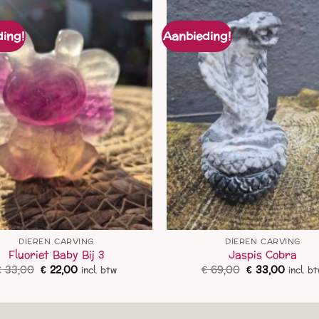
ing!
Aanbieding!
DIEREN CARVING
DIEREN CARVING
Fluoriet Baby Bij 3
Jaspis Cobra
Oorspronkelijke
Huidige
Oorspronkelij
Huidig
€
33,00
€
22,00
€
69,00
€
33,00
incl. btw
incl. b
prijs
prijs
prijs
prijs
was:
is:
was:
is:
€ 33,00.
€ 22,00.
€ 69,00.
€ 33,0