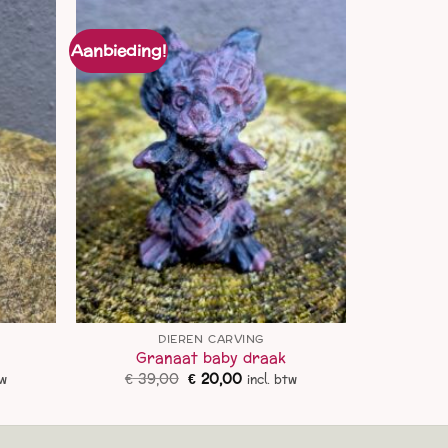
Aanbieding!
DIEREN CARVING
Granaat baby draak
ke
e
Oorspronkelijke
Huidige
€
39,00
€
20,00
tw
incl. btw
prijs
prijs
was:
is:
0.
€ 39,00.
€ 20,00.