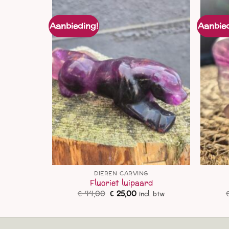
Aanbieding!
Aanbied
DIEREN CARVING
d 3
Fluoriet luipaard
lijke
dige
Oorspronkelijke
Huidige
€
44,00
€
25,00
l. btw
incl. btw
js
prijs
prijs
was:
is:
5,00.
€ 44,00.
€ 25,00.