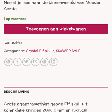
Neemt je mee naar de binnenwereld van Moeder
was:
is:
Aarde
€ 555,00.
€ 303,00.
1 op voorraad
Toevoegen aan winkelwagen
SKU:
Kelfs1
Categorieën:
Crystal Elf skulls
,
SUMMER SALE
BESCHRIJVING
Grote agaat/amethist geode Elf skull uit
koninklijke kringen 2098 gram en 15x15cm