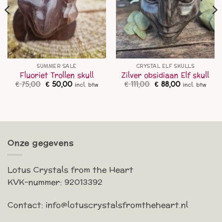
SUMMER SALE
CRYSTAL ELF SKULLS
Fluoriet Trollen skull
Zilver obsidiaan Elf skull
ke
ge
Oorspronkelijke
Huidige
Oorspronkelijke
Huidige
€
75,00
€
50,00
€
111,00
€
88,00
incl. btw
incl. btw
prijs
prijs
prijs
prijs
was:
is:
was:
is:
00.
€ 75,00.
€ 50,00.
€ 111,00.
€ 88,00.
Onze gegevens
Lotus Crystals from the Heart
KVK-nummer: 92013392
Contact: info@lotuscrystalsfromtheheart.nl