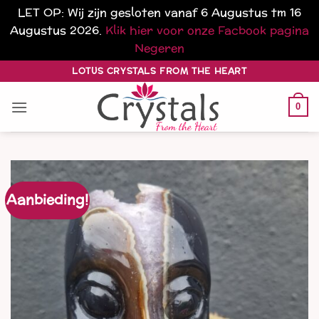
LET OP: Wij zijn gesloten vanaf 6 Augustus tm 16
Augustus 2026.
Klik hier voor onze Facbook pagina
Negeren
Ga
LOTUS CRYSTALS FROM THE HEART
naar
inhoud
0
Aanbieding!