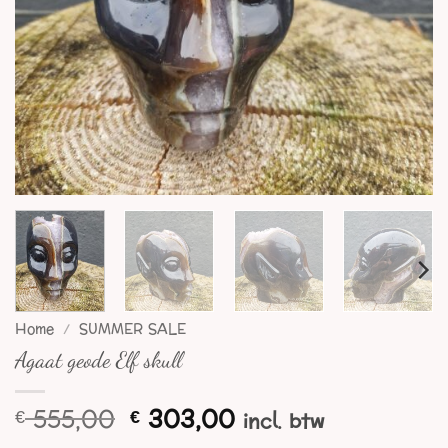
Home
/
SUMMER SALE
Agaat geode Elf skull
Oorspronkelijke
Huidige
555,00
303,00
€
€
incl. btw
prijs
prijs