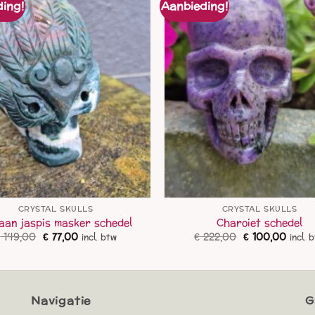
ing!
Aanbieding!
CRYSTAL SKULLS
CRYSTAL SKULLS
aan jaspis masker schedel
Charoiet schedel
Oorspronkelijke
Huidige
Oorspronkelij
Huidi
€
149,00
€
77,00
€
222,00
€
100,00
incl. btw
incl. 
prijs
prijs
prijs
prijs
was:
is:
was:
is:
€ 149,00.
€ 77,00.
€ 222,00.
€ 100
Navigatie
G