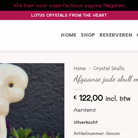
Klik hier voor onze Facbook pagina
Negeren
LOTUS CRYSTALS FROM THE HEART
HOME
SHOP
RESERVEREN
Home
/
Crystal Skulls
Afgaanse jade skull 
122,00
€
incl. btw
Aardend
Uitverkocht
Artikelnummer:
Gnoom