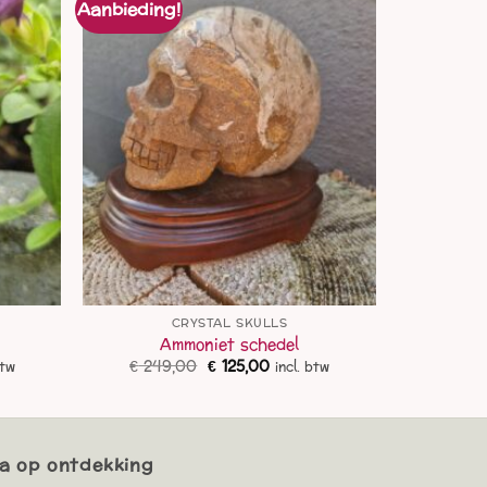
Aanbieding!
CRYSTAL SKULLS
Ammoniet schedel
ke
ge
Oorspronkelijke
Huidige
€
249,00
€
125,00
btw
incl. btw
prijs
prijs
was:
is:
,00.
€ 249,00.
€ 125,00.
a op ontdekking