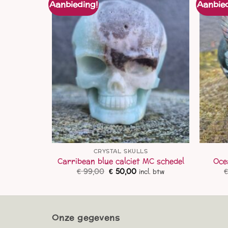
Aanbieding!
Aanbied
S
CRYSTAL SKULLS
chedel
Carribean blue calciet MC schedel
Oce
lijke
idige
Oorspronkelijke
Huidige
€
99,00
€
50,00
l. btw
incl. btw
js
prijs
prijs
was:
is:
0,00.
€ 99,00.
€ 50,00.
Onze gegevens