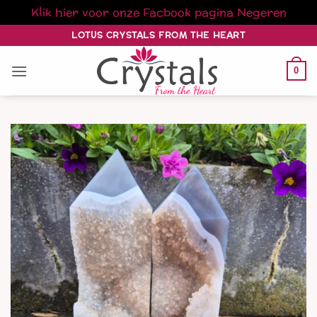
Klik hier voor onze Facbook pagina
Negeren
Ga
LOTUS CRYSTALS FROM THE HEART
naar
inhoud
0