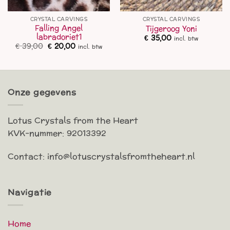
CRYSTAL CARVINGS
CRYSTAL CARVINGS
Falling Angel
Tijgeroog Yoni
labradoriet1
€
35,00
incl. btw
Oorspronkelijke
Huidige
€
39,00
€
20,00
incl. btw
prijs
prijs
was:
is:
€ 39,00.
€ 20,00.
Onze gegevens
Lotus Crystals from the Heart
KVK-nummer: 92013392
Contact: info@lotuscrystalsfromtheheart.nl
Navigatie
Home