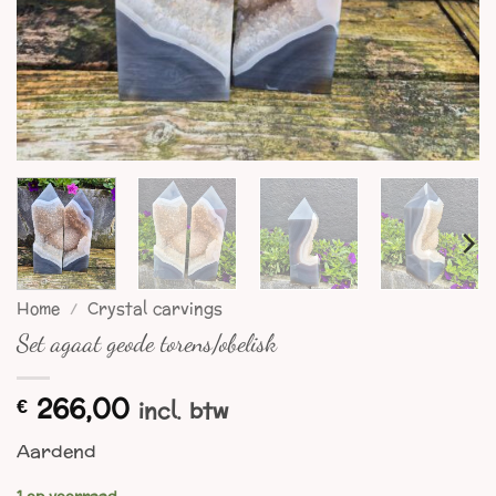
Home
/
Crystal carvings
Set agaat geode torens/obelisk
266,00
€
incl. btw
Aardend