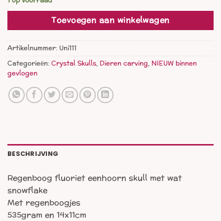
1 op voorraad
Toevoegen aan winkelwagen
Artikelnummer:
Uni111
Categorieën:
Crystal Skulls
,
Dieren carving
,
NIEUW binnen
gevlogen
BESCHRIJVING
Regenboog fluoriet eenhoorn skull met wat
snowflake
Met regenboogjes
535gram en 14x11cm