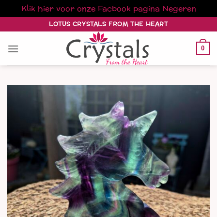
Klik hier voor onze Facbook pagina
Negeren
Ga
LOTUS CRYSTALS FROM THE HEART
naar
inhoud
0