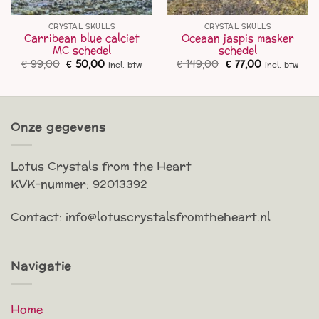
CRYSTAL SKULLS
CRYSTAL SKULLS
Carribean blue calciet
Oceaan jaspis masker
MC schedel
schedel
Oorspronkelijke
Huidige
Oorspronkelijke
Huidige
€
99,00
€
50,00
€
149,00
€
77,00
incl. btw
incl. btw
prijs
prijs
prijs
prijs
was:
is:
was:
is:
€ 99,00.
€ 50,00.
€ 149,00.
€ 77,00.
Onze gegevens
Lotus Crystals from the Heart
KVK-nummer: 92013392
Contact: info@lotuscrystalsfromtheheart.nl
Navigatie
Home