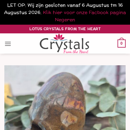
LET OP: Wij zijn gesloten vanaf 6 Augustus tm 16
Augustus 2026.
Klik hier voor onze Facbook pagina
Negeren
Ga
LOTUS CRYSTALS FROM THE HEART
naar
inhoud
0