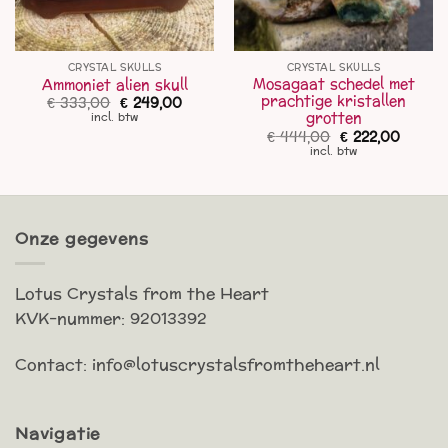
CRYSTAL SKULLS
CRYSTAL SKULLS
Mosagaat schedel met
Ammoniet alien skull
prachtige kristallen
Oorspronkelijke
Huidige
€
333,00
€
249,00
prijs
prijs
grotten
incl. btw
was:
is:
Oorspronkelijk
Huidig
€
444,00
€
222,00
€ 333,00.
€ 249,00.
prijs
prijs
incl. btw
was:
is:
€ 444,00.
€ 222,0
Onze gegevens
Lotus Crystals from the Heart
KVK-nummer: 92013392
Contact: info@lotuscrystalsfromtheheart.nl
Navigatie