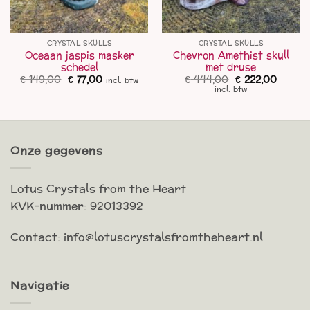
CRYSTAL SKULLS
CRYSTAL SKULLS
Oceaan jaspis masker
Chevron Amethist skull
schedel
met druse
Oorspronkelijke
Huidige
Oorspronkelijk
Huidig
€
149,00
€
77,00
€
444,00
€
222,00
incl. btw
prijs
prijs
prijs
prijs
incl. btw
was:
is:
was:
is:
€ 149,00.
€ 77,00.
€ 444,00.
€ 222,0
Onze gegevens
Lotus Crystals from the Heart
KVK-nummer: 92013392
Contact: info@lotuscrystalsfromtheheart.nl
Navigatie