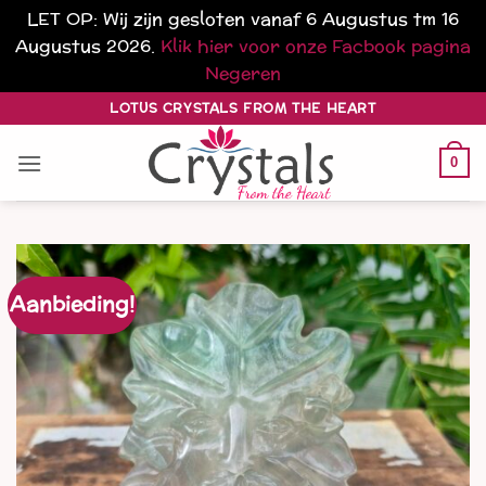
LET OP: Wij zijn gesloten vanaf 6 Augustus tm 16
Augustus 2026.
Klik hier voor onze Facbook pagina
Negeren
Ga
LOTUS CRYSTALS FROM THE HEART
naar
inhoud
0
Aanbieding!