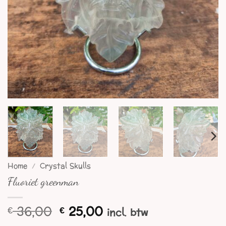
Home
/
Crystal Skulls
Fluoriet greenman
Oorspronkelijke
Huidige
36,00
25,00
€
€
incl. btw
prijs
prijs